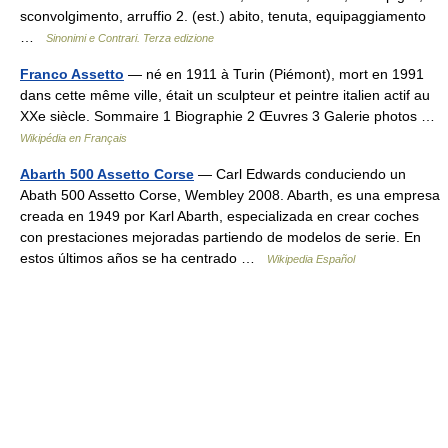
sconvolgimento, arruffio 2. (est.) abito, tenuta, equipaggiamento
…
Sinonimi e Contrari. Terza edizione
Franco Assetto
— né en 1911 à Turin (Piémont), mort en 1991
dans cette même ville, était un sculpteur et peintre italien actif au
XXe siècle. Sommaire 1 Biographie 2 Œuvres 3 Galerie photos …
Wikipédia en Français
Abarth 500 Assetto Corse
— Carl Edwards conduciendo un
Abath 500 Assetto Corse, Wembley 2008. Abarth, es una empresa
creada en 1949 por Karl Abarth, especializada en crear coches
con prestaciones mejoradas partiendo de modelos de serie. En
estos últimos años se ha centrado …
Wikipedia Español