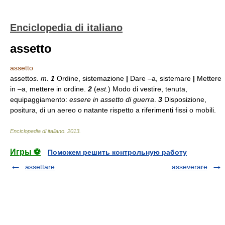
Enciclopedia di italiano
assetto
assetto
assetto
s. m.
1
Ordine, sistemazione
|
Dare –a, sistemare
|
Mettere
in –a, mettere in ordine.
2
(
est.
) Modo di vestire, tenuta,
equipaggiamento:
essere in assetto di guerra
.
3
Disposizione,
positura, di un aereo o natante rispetto a riferimenti fissi o mobili.
Enciclopedia di italiano
.
2013
.
Игры ⚽
Поможем решить контрольную работу
assettare
asseverare