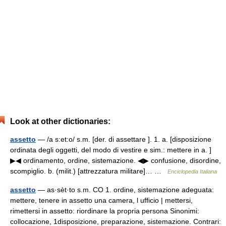
Look at other dictionaries:
assetto
— /a s:et:o/ s.m. [der. di assettare ]. 1. a. [disposizione
ordinata degli oggetti, del modo di vestire e sim.: mettere in a. ]
▶◀ ordinamento, ordine, sistemazione. ◀▶ confusione, disordine,
scompiglio. b. (milit.) [attrezzatura militare]… …
Enciclopedia Italiana
assetto
— as·sèt·to s.m. CO 1. ordine, sistemazione adeguata:
mettere, tenere in assetto una camera, l ufficio | mettersi,
rimettersi in assetto: riordinare la propria persona Sinonimi:
collocazione, 1disposizione, preparazione, sistemazione. Contrari: