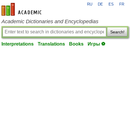
RU
DE
ES
FR
en-academic.com
Academic Dictionaries and Encyclopedias
Search!
Interpretations
Translations
Books
Игры ⚽